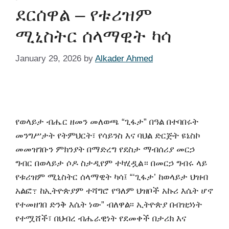
ደርሰዋል – የቱሪዝም
ሚኒስትር ሰላማዊት ካሳ
January 29, 2026
by
Alkader Ahmed
የወላይታ ብሔር ዘመን መለወጫ “ጊፋታ” በዓል በተባበሩት
መንግሥታት የትምህርት፣ የሳይንስ እና ባህል ድርጅት ዩኔስኮ
መመዝገቡን ምክንያት በማድረግ የደስታ ማብሰሪያ መርኃ
ግብር በወላይታ ሶዶ ስታዲየም ተካሂዷል። በመርኃ ግብሩ ላይ
የቱሪዝም ሚኒስትር ሰላማዊት ካሳ፤ “‘ጊፋታ’ ከወላይታ ህዝብ
አልፎ߹ ከኢትዮጵያም ተሻግሮ የዓለም ህዝቦች አኩሪ እሴት ሆኖ
የተመዘገበ ድንቅ እሴት ነው” ብለዋል፡፡ ኢትዮጵያ በብዝኃነት
የተሟሸች፣ በህብረ ብሔራዊነት የደመቀች በታሪክ እና