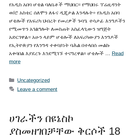
የአዲስ አበባ ሆቴል ባለቤቶች ማህበር፡፡ የማህበሩ ፕሬዚዳንት
ወ/ሮ አስቴር ሰለሞን ለፋና ዲጂታል እንዳሉት÷ የአዲስ አበባ
ሆቴሎች የአፍሪካ ህብረት የመሪዎች ጉባዔ ተሳታፊ እንግዶችን
የሚመጥን አገልግሎት ለመስጠት አስፈላጊውን ዝግጅት
አድርገዋል። አሁን ላይም ሆቴሎች ለአፍሪካውያን እንግዶች
የኢትዮጵያን የእንግዳ ተቀባይነት ባሕል በተላበሰ መልኩ
አቀባበል እያደረጉ እንደሚገኙ ተናግረዋል፡፡ ሆቴሎች …
Read
more
Uncategorized
Leave a comment
ሀገራችን በዩኔስኮ
ያስመዘገበቻቸው ቅርሶች 18