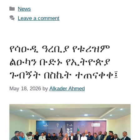
News
Leave a comment
የሳዑዲ ዓረቢያ የቱሪዝም
ልዑካን ቡድኑ የኢትዮጵያ
ጉብኝት በስኬት ተጠናቀቀ፤
May 18, 2026
by
Alkader Ahmed