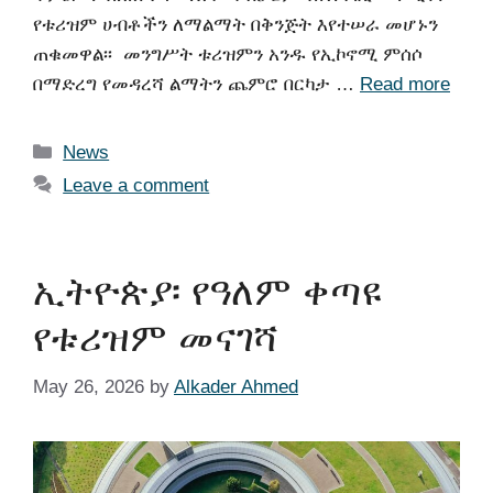
የቱሪዝም ሀብቶችን ለማልማት በቅንጅት እየተሠራ መሆኑን
ጠቁመዋል፡፡ መንግሥት ቱሪዝምን አንዱ የኢኮኖሚ ምሰሶ
በማድረግ የመዳረሻ ልማትን ጨምሮ በርካታ …
Read more
News
Leave a comment
ኢትዮጵያ፡ የዓለም ቀጣዩ
የቱሪዝም መናገሻ
May 26, 2026
by
Alkader Ahmed