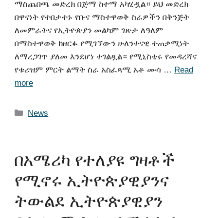
ማስጨበጫ መድረክ በጅማ ከተማ አካሂዷል። ይህ መድረክ
በዋናነት የተበታተኑ የቡና ማስተዋወቅ ስራዎችን በቅንጅት
ለመምራትና የኢትዮጵያን መልካም ገጽታ ለዓለም
በማስተዋወቅ ከዘርፉ የሚገኘውን ሁለንተናዊ ተጠቃሚነት
ለማረጋገጥ ያለመ እንደሆነ ተገልጿል። ​የሚኒስቴሩ የመዳረሻና
የቱሪዝም ምርት ልማት ስራ አስፈጻሚ አቶ ሙሳ …
Read
more
News
በአሜሪካ የተለያዩ ግዛቶች
የሚኖሩ ኢትዮጵያዊያንና
ትውልደ ኢትዮጵያዊያን