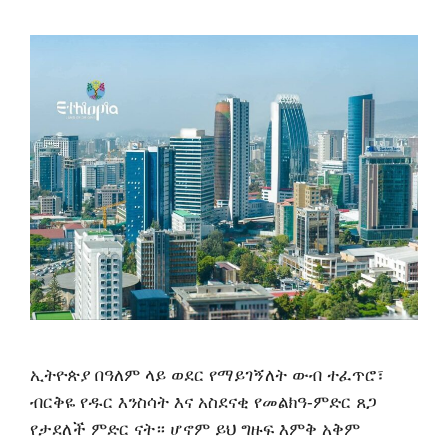
ኢትዮጵያ በዓለም ላይ ወደር የማይገኝለት ውብ ተፈጥሮ፣
ብርቅዬ የዱር እንስሳት እና አስደናቂ የመልክዓ-ምድር ጸጋ
የታደለች ምድር ናት። ሆኖም ይህ ግዙፍ እምቅ አቅም