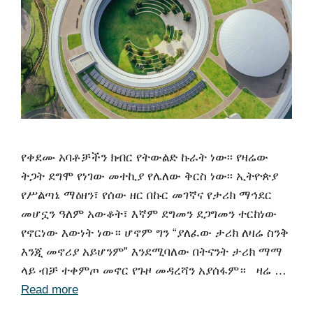
የቀደሙ አባቶቻችን ክብር የትውልድ ኩራት ነው፡፡ የዛሬው
ትጋት ደግሞ የነገው መተኪያ የሌለው ቅርስ ነው፡፡ ኢትዮጵያ
የሥልጣኔ ማዕዘን፣ የሰው ዘር በኩር መገኛና የታሪክ ማኅደር
መሆኗን ዓለም አውቆት፣ እኛም ደግመን ደጋግመን ተርከነው
የኖርነው እውነት ነው። ሆኖም ግን “ያለፈው ታሪክ ለዛሬ ስንቅ
እንጂ መኖሪያ አይሆንም” እንደሚባለው በትናንት ታሪክ ማማ
ላይ ብቻ ተቀምጦ መኖር የጉዞ መዳረሻን አያሰፋም። ዛሬ …
Read more