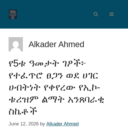
Alkader Ahmed
የ5ቱ ዓመታት ገፆች፦
የተፈጥሮ ፀጋን ወደ ሀገር
ሀብትነት የቀየረው የኢኮ-
ቱሪዝም ልማት አንጸባራቂ
ስኬቶች
June 12, 2026
by
Alkader Ahmed