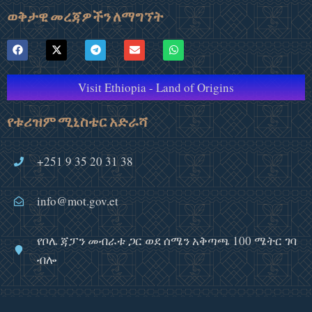
ወቅታዊ መረጃዎችን ለማግኘት
Visit Ethiopia - Land of Origins
የቱሪዝም ሚኒስቴር አድራሻ
+251 9 35 20 31 38
info@mot.gov.et
የቦሌ ጃፓን መብራቱ ጋር ወደ ሰሜን አቅጣጫ 100 ሜትር ገባ
ብሎ