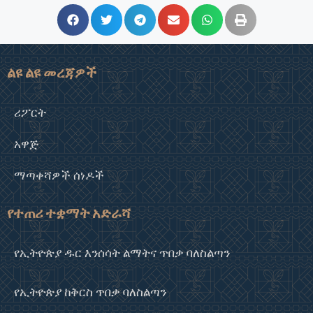
ልዩ ልዩ መረጃዎች
ሪፖርት
አዋጅ
ማጣቀሻዎች ሰነዶች
የተጠሪ ተቋማት አድራሻ
የኢትዮጵያ ዱር እንሰሳት ልማትና ጥበቃ ባለስልጣን
የኢትዮጵያ ከቅርስ ጥበቃ ባለስልጣን