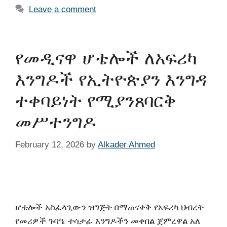
Leave a comment
የመዲናዋ ሆቴሎች ለአፍሪካ
እንግዶች የኢትዮጵያን እንግዳ
ተቀባይነት የሚያንጸባርቅ
መሥተንግዶ
February 12, 2026
by
Alkader Ahmed
ሆቴሎች አስፈላጊውን ዝግጅት በማጠናቀቅ የአፍሪካ ህብረት
የመሪዎች ጉባዔ ተሳታፊ እንግዶችን መቀበል ጀምረዋል አለ