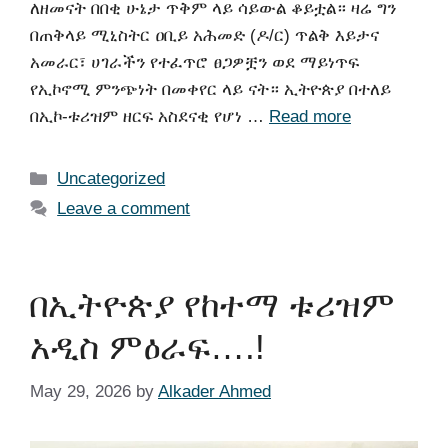
ለዘመናት በበቂ ሁኔታ ጥቅም ላይ ሳይውል ቆይቷል። ዛሬ ግን
በጠቅላይ ሚኒስትር ዐቢይ አሕመድ (ዶ/ር) ጥልቅ እይታና
አመራር፣ ሀገራችን የተፈጥሮ ፀጋዎቿን ወደ ማይነጥፍ
የኢኮኖሚ ምንጭነት በመቀየር ላይ ናት። ኢትዮጵያ በተለይ
በኢኮ-ቱሪዝም ዘርፍ አስደናቂ የሆነ …
Read more
Uncategorized
Leave a comment
በኢትዮጵያ የከተማ ቱሪዝም
አዲስ ምዕራፍ….!
May 29, 2026
by
Alkader Ahmed