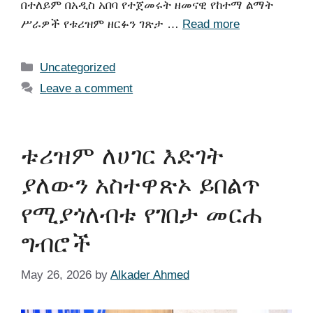
በተለይም በአዲስ አበባ የተጀመሩት ዘመናዊ የከተማ ልማት
ሥራዎች የቱሪዝም ዘርፉን ገጽታ …
Read more
Uncategorized
Leave a comment
ቱሪዝም ለሀገር እድገት
ያለውን አስተዋጽኦ ይበልጥ
የሚያጎለብቱ የገበታ መርሐ
ግብሮች
May 26, 2026
by
Alkader Ahmed