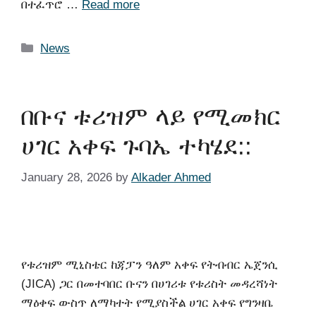
በተፈጥሮ …
Read more
News
በቡና ቱሪዝም ላይ የሚመክር
ሀገር አቀፍ ጉባኤ ተካሄደ::
January 28, 2026
by
Alkader Ahmed
የቱሪዝም ሚኒስቴር ከጃፓን ዓለም አቀፍ የትብብር ኤጀንሲ
(JICA) ጋር በመተባበር ቡናን በሀገሪቱ የቱሪስት መዳረሻነት
ማዕቀፍ ውስጥ ለማካተት የሚያስችል ሀገር አቀፍ የግንዛቤ