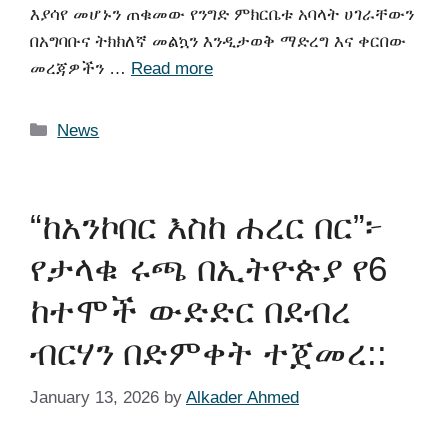
እያሳየ መሆኑን ጠቁመው የንግድ ምክርቤቱ አባላት ሀገራቸውን
በአግባቡና ትክክለኛ መልኳን እንዲታወቅ ማድረግ እና ቀርበው
መረጃዎችን …
Read more
News
“ከአንኮበር እስከ ሐረር በር”፦
የታላቁ ሩጫ በኢትዮጵያ የ6
ከተሞች ውድድር በደብረ
ብርሃን በድምቀት ተጀመረ::
January 13, 2026
by
Alkader Ahmed