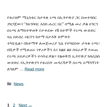
የቱሪዝም ሚኒስቴር ከታላቁ ሩጫ በኢትዮጵያ ጋር በመተባበር
ያዘጋጀውና “ከአንኮበር እስከ ሐረር በር” በሚል መሪ ቃል ሀገርን
በሩጫ ለማስተዋወቅ የታቀደው የ6 ከተሞች የሩጫ ውድድር
ዛሬ በደብረ ብርሃን ከተማ በታላቅ ድምቀት
ተካሂዷል። በከተማዋ ለመጀመሪያ ጊዜ የተካሄደው ታላቁ ሩጫ፣
በሺዎች የሚቆጠሩ ነዋሪዎችን እና ከልዩ ልዩ ስፍራዎች የመጡ
የሩጫ አፍቃሪዎችን ተሳትፈዋል። ​የልወቅሽ ኢትዮጵያ ክላሲክስ
ውድድር የኢትዮጵያን የቱሪስት መዳረሻዎች በሩጫ አማካኝነት
ለዓለም …
Read more
News
1
2
Next
→