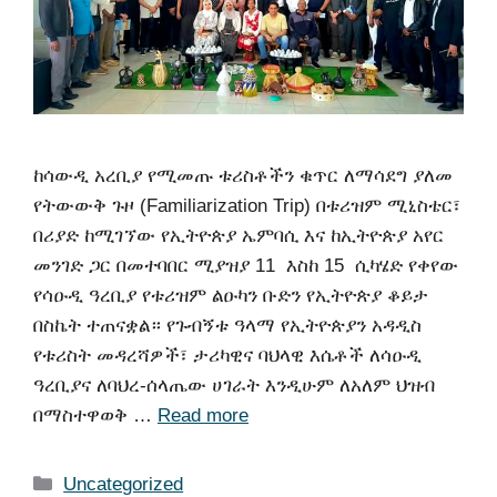
ከሳውዲ አረቢያ የሚመጡ ቱሪስቶችን ቁጥር ለማሳደግ ያለመ
የትውውቅ ጉዞ (Familiarization Trip) በቱሪዝም ሚኒስቴር፣
በሪያድ ከሚገኘው የኢትዮጵያ ኤምባሲ እና ከኢትዮጵያ አየር
መንገድ ጋር በመተባበር ሚያዝያ 11 እስከ 15 ሲካሄድ የቀየው
የሳዑዲ ዓረቢያ የቱሪዝም ልዑካን ቡድን የኢትዮጵያ ቆይታ
በስኬት ተጠናቋል። የጉብኝቱ ዓላማ የኢትዮጵያን አዳዲስ
የቱሪስት መዳረሻዎች፣ ታሪካዊና ባህላዊ እሴቶች ለሳዑዲ
ዓረቢያና ለባህረ-ሰላጤው ሀገራት እንዲሁም ለአለም ህዝብ
በማስተዋወቅ …
Read more
Uncategorized