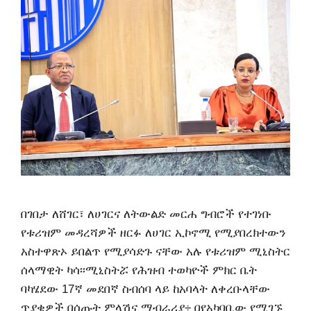
በገበታ ለሸገር፣ ለሀገርና ለትውልድ መርሐ ግብሮች የተገነቡ
የቱሪዝም መዳረሻዎች ዘርፉ ለሀገር ኢኮኖሚ የሚያበረክተውን
አስተዋጽኦ ይበልጥ የሚያሳድጉ ናቸው አሉ የቱሪዝም ሚኒስትር
ሰላማዊት ካሳ፡፡ሚኒስትሯ የሕዝብ ተወካዮች ምክር ቤት
ባካሄደው 17ኛ መደበኛ ስብሰባ ላይ ከአባላት ለቀረቡላቸው
ጥያቄዎች በሰጡት ምላሽና ማብራሪያ÷ በየአካባቢው የሚገኙ