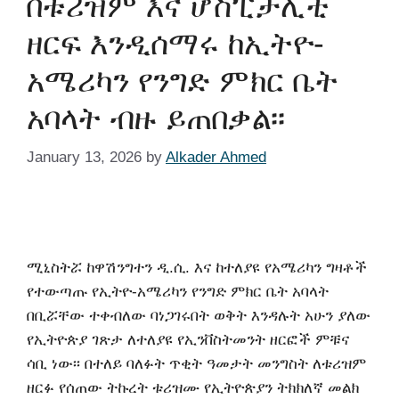
በቱሪዝም እና ሆስፒታሊቲ
ዘርፍ እንዲሰማሩ ከኢትዮ-
አሜሪካን የንግድ ምክር ቤት
አባላት ብዙ ይጠበቃል፡፡
January 13, 2026
by
Alkader Ahmed
ሚኒስትሯ ከዋሽንግተን ዲ.ሲ. እና ከተለያዩ የአሜሪካን ግዛቶች
የተውጣጡ የኢትዮ-አሜሪካን የንግድ ምክር ቤት አባላት
በቢሯቸው ተቀብለው ባነጋገሩበት ወቅት እንዳሉት አሁን ያለው
የኢትዮጵያ ገጽታ ለተለያዩ የኢንቨስትመንት ዘርፎች ምቹና
ሳቢ ነው፡፡ በተለይ ባለፉት ጥቂት ዓመታት መንግስት ለቱሪዝም
ዘርፉ የሰጠው ትኩረት ቱሪዝሙ የኢትዮጵያን ትክክለኛ መልክ