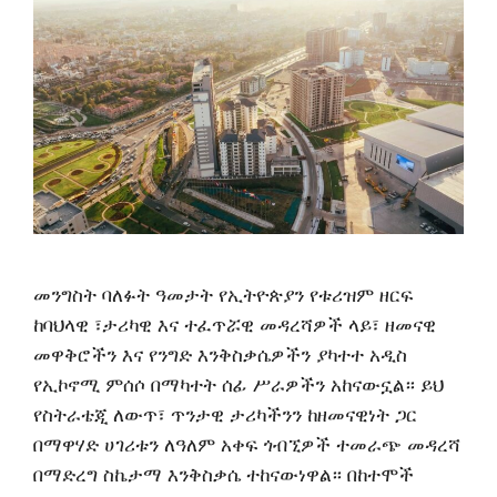
መንግስት ባለፉት ዓመታት የኢትዮጵያን የቱሪዝም ዘርፍ
ከባህላዊ ፣ታሪካዊ እና ተፈጥሯዊ መዳረሻዎች ላይ፣ ዘመናዊ
መዋቅሮችን እና የንግድ እንቅስቃሴዎችን ያካተተ አዲስ
የኢኮኖሚ ምሰሶ በማካተት ሰፊ ሥራዎችን አከናውኗል። ይህ
የስትራቴጂ ለውጥ፣ ጥንታዊ ታሪካችንን ከዘመናዊነት ጋር
በማዋሃድ ሀገሪቱን ለዓለም አቀፍ ጎብኚዎች ተመራጭ መዳረሻ
በማድረግ ስኬታማ እንቅስቃሴ ተከናውነዋል። ​በከተሞች