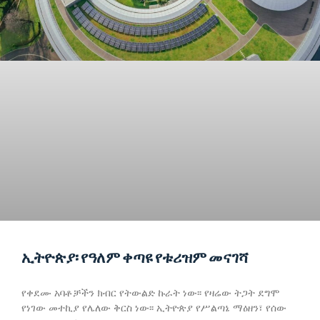
ኢትዮጵያ፡ የዓለም ቀጣዩ የቱሪዝም መናገሻ
የቀደሙ አባቶቻችን ክብር የትውልድ ኩራት ነው፡፡ የዛሬው ትጋት ደግሞ
የነገው መተኪያ የሌለው ቅርስ ነው፡፡ ኢትዮጵያ የሥልጣኔ ማዕዘን፣ የሰው