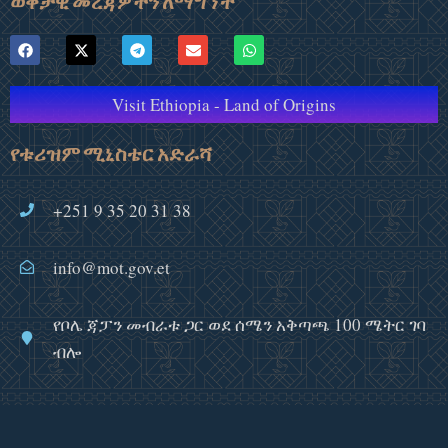
ወቅታዊ መረጃዎችን ለማግኘት
Visit Ethiopia - Land of Origins
የቱሪዝም ሚኒስቴር አድራሻ
+251 9 35 20 31 38
info@mot.gov.et
የቦሌ ጃፓን መብራቱ ጋር ወደ ሰሜን አቅጣጫ 100 ሜትር ገባ
ብሎ