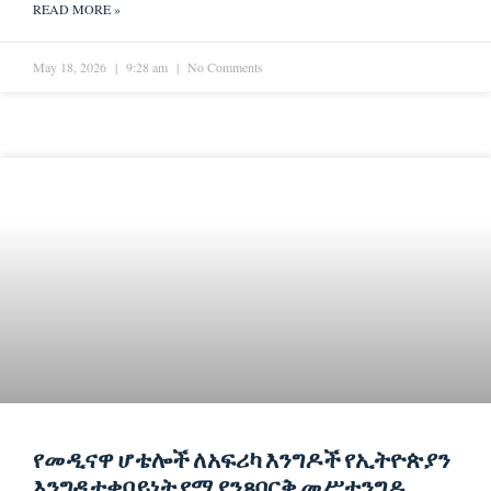
READ MORE »
May 18, 2026
9:28 am
No Comments
የመዲናዋ ሆቴሎች ለአፍሪካ እንግዶች የኢትዮጵያን
እንግዳ ተቀባይነት የሚያንጸባርቅ መሥተንግዶ