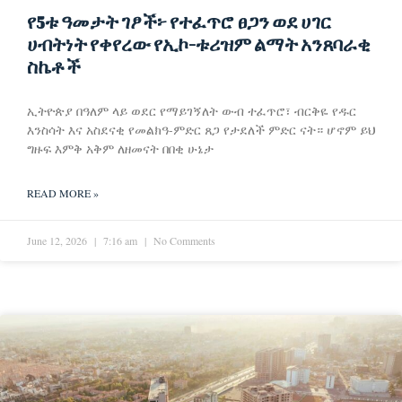
የ5ቱ ዓመታት ገፆች፦ የተፈጥሮ ፀጋን ወደ ሀገር
ሀብትነት የቀየረው የኢኮ-ቱሪዝም ልማት አንጸባራቂ
ስኬቶች
ኢትዮጵያ በዓለም ላይ ወደር የማይገኝለት ውብ ተፈጥሮ፣ ብርቅዬ የዱር
እንስሳት እና አስደናቂ የመልክዓ-ምድር ጸጋ የታደለች ምድር ናት። ሆኖም ይህ
ግዙፍ እምቅ አቅም ለዘመናት በበቂ ሁኔታ
READ MORE »
June 12, 2026
7:16 am
No Comments