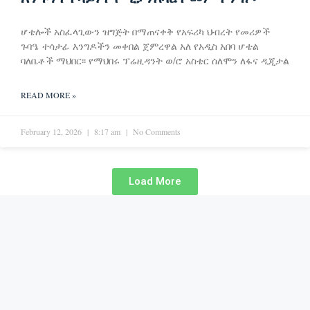
ሆቴሎች አስፈላጊውን ዝግጅት በማጠናቀቅ የአፍሪካ ህብረት የመሪዎች
ጉባዔ ተሳታፊ እንግዶችን መቀበል ጀምረዋል አለ የአዲስ አበባ ሆቴል
ባለቤቶች ማህበር፡፡ የማህበሩ ፕሬዚዳንት ወ/ሮ አስቴር ሰለሞን ለፋና ዲጂታል
READ MORE »
February 12, 2026
8:17 am
No Comments
Load More