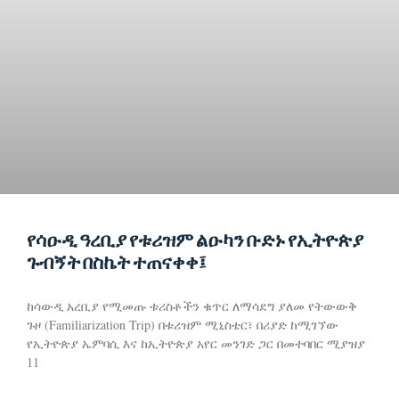
የሳዑዲ ዓረቢያ የቱሪዝም ልዑካን ቡድኑ የኢትዮጵያ
ጉብኝት በስኬት ተጠናቀቀ፤
ከሳውዲ አረቢያ የሚመጡ ቱሪስቶችን ቁጥር ለማሳደግ ያለመ የትውውቅ
ጉዞ (Familiarization Trip) በቱሪዝም ሚኒስቴር፣ በሪያድ ከሚገኘው
የኢትዮጵያ ኤምባሲ እና ከኢትዮጵያ አየር መንገድ ጋር በመተባበር ሚያዝያ
11