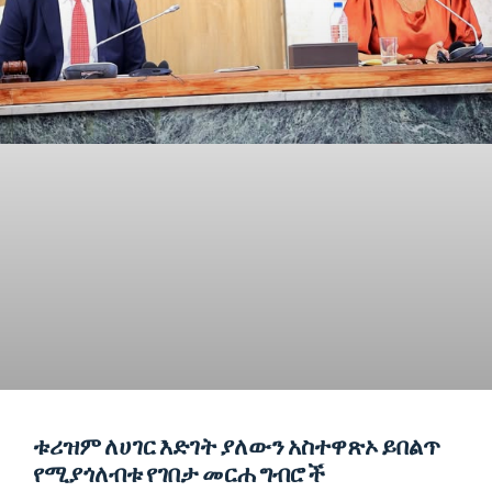
ቱሪዝም ለሀገር እድገት ያለውን አስተዋጽኦ ይበልጥ
የሚያጎለብቱ የገበታ መርሐ ግብሮች