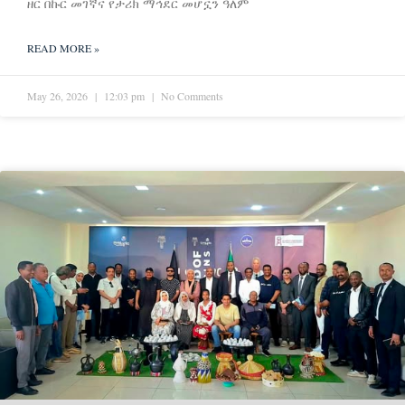
ዘር በኩር መገኛና የታሪክ ማኅደር መሆኗን ዓለም
READ MORE »
May 26, 2026
12:03 pm
No Comments