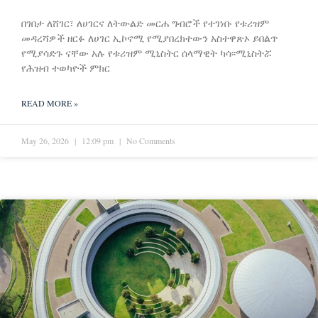
በገበታ ለሸገር፣ ለሀገርና ለትውልድ መርሐ ግብሮች የተገነቡ የቱሪዝም
መዳረሻዎች ዘርፉ ለሀገር ኢኮኖሚ የሚያበረክተውን አስተዋጽኦ ይበልጥ
የሚያሳድጉ ናቸው አሉ የቱሪዝም ሚኒስትር ሰላማዊት ካሳ፡፡ሚኒስትሯ
የሕዝብ ተወካዮች ምክር
READ MORE »
May 26, 2026
12:09 pm
No Comments