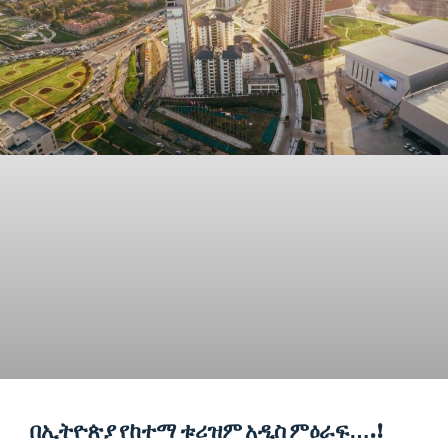
በኢትዮጵያ የከተማ ቱሪዝም አዲስ ምዕራፍ….!