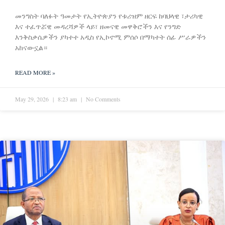
መንግስት ባለፉት ዓመታት የኢትዮጵያን የቱሪዝም ዘርፍ ከባህላዊ ፣ታሪካዊ
እና ተፈጥሯዊ መዳረሻዎች ላይ፣ ዘመናዊ መዋቅሮችን እና የንግድ
እንቅስቃሴዎችን ያካተተ አዲስ የኢኮኖሚ ምሰሶ በማካተት ሰፊ ሥራዎችን
አከናውኗል።
READ MORE »
May 29, 2026
8:23 am
No Comments