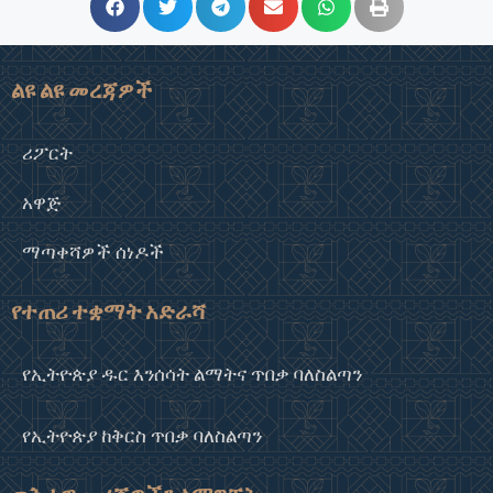
ልዩ ልዩ መረጃዎች
ሪፖርት
አዋጅ
ማጣቀሻዎች ሰነዶች
የተጠሪ ተቋማት አድራሻ
የኢትዮጵያ ዱር እንሰሳት ልማትና ጥበቃ ባለስልጣን
የኢትዮጵያ ከቅርስ ጥበቃ ባለስልጣን