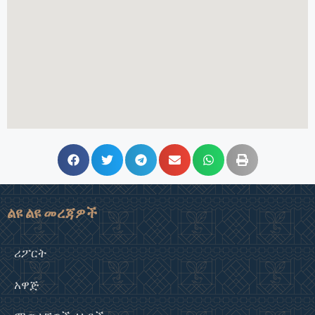
ልዩ ልዩ መረጃዎች
ሪፖርት
አዋጅ