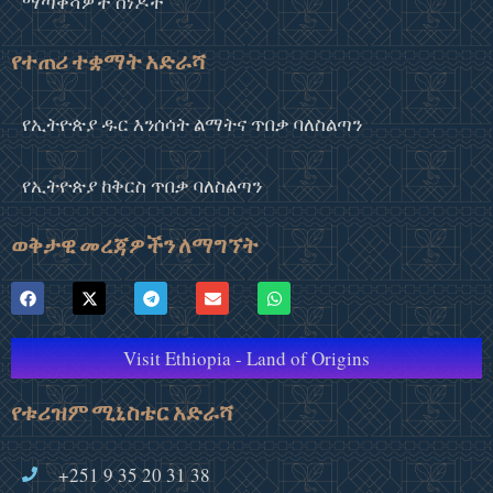
ማጣቀሻዎች ሰነዶች
የተጠሪ ተቋማት አድራሻ
የኢትዮጵያ ዱር እንሰሳት ልማትና ጥበቃ ባለስልጣን
የኢትዮጵያ ከቅርስ ጥበቃ ባለስልጣን
ወቅታዊ መረጃዎችን ለማግኘት
Visit Ethiopia - Land of Origins
የቱሪዝም ሚኒስቴር አድራሻ
+251 9 35 20 31 38