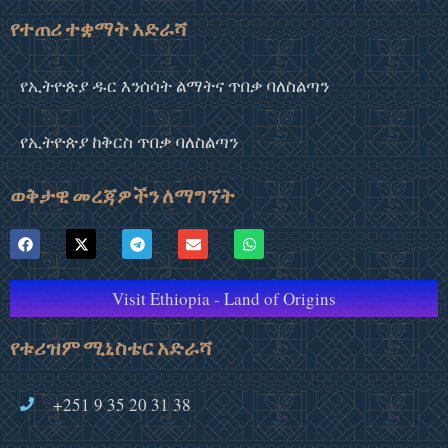
የተጠሪ ተቋማት አድራሻ
የኢትዮጵያ ዱር እንሰሳት ልማትና ጥበቃ ባለስልጣን
የኢትዮጵያ ከቅርስ ጥበቃ ባለስልጣን
ወቅታዊ መረጃዎችን ለማግኘት
Visit Ethiopia - Land of Origins
የቱሪዝም ሚኒስቴር አድራሻ
+251 9 35 20 31 38