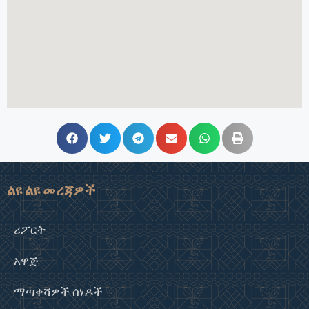
ልዩ ልዩ መረጃዎች
ሪፖርት
አዋጅ
ማጣቀሻዎች ሰነዶች