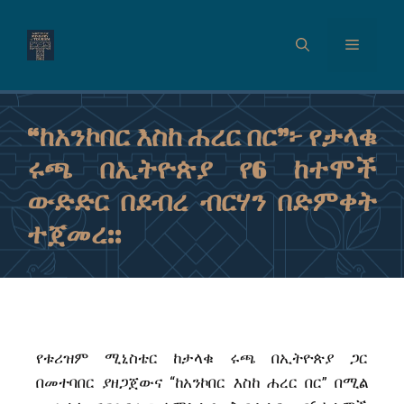
“ከአንኮበር እስከ ሐረር በር”፦ የታላቁ
ሩጫ በኢትዮጵያ የ6 ከተሞች
ውድድር በደብረ ብርሃን በድምቀት
ተጀመረ::
የቱሪዝም ሚኒስቴር ከታላቁ ሩጫ በኢትዮጵያ ጋር
በመተባበር ያዘጋጀውና “ከአንኮበር እስከ ሐረር በር” በሚል