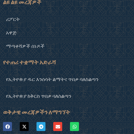
ልዩ ልዩ መረጃዎች
ሪፖርት
አዋጅ
ማጣቀሻዎች ሰነዶች
የተጠሪ ተቋማት አድራሻ
የኢትዮጵያ ዱር እንሰሳት ልማትና ጥበቃ ባለስልጣን
የኢትዮጵያ ከቅርስ ጥበቃ ባለስልጣን
ወቅታዊ መረጃዎችን ለማግኘት