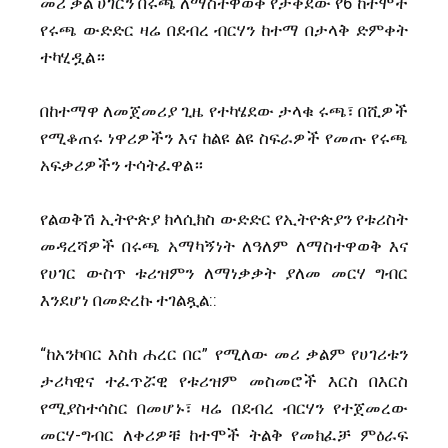
መሪ ቃል ሀገርን በሩጫ ለማስተዋወቅ የታቀደው የ6 ከተሞች
የሩጫ ውድድር ዛሬ በደብረ ብርሃን ከተማ በታላቅ ድምቀት
ተካሂዷል።
በከተማዋ ለመጀመሪያ ጊዜ የተካሄደው ታላቁ ሩጫ፣ በሺዎች
የሚቆጠሩ ነዋሪዎችን እና ከልዩ ልዩ ስፍራዎች የመጡ የሩጫ
አፍቃሪዎችን ተሳትፈዋል።
​የልወቅሽ ኢትዮጵያ ክላሲክስ ውድድር የኢትዮጵያን የቱሪስት
መዳረሻዎች በሩጫ አማካኝነት ለዓለም ለማስተዋወቅ እና
የሀገር ውስጥ ቱሪዝምን ለማነቃቃት ያለመ መርሃ ግብር
እንደሆነ በመድረኩ ተገልጿል::
“ከአንኮበር እስከ ሐረር በር” የሚለው መሪ ቃልም የሀገሪቱን
ታሪካዊና ተፈጥሯዊ የቱሪዝም መስመሮች እርስ በእርስ
የሚያስተሳስር በመሆኑ፣ ዛሬ በደብረ ብርሃን የተጀመረው
መርሃ-ግብር ለቀሪዎቹ ከተሞች ትልቅ የመክፈቻ ምዕራፍ