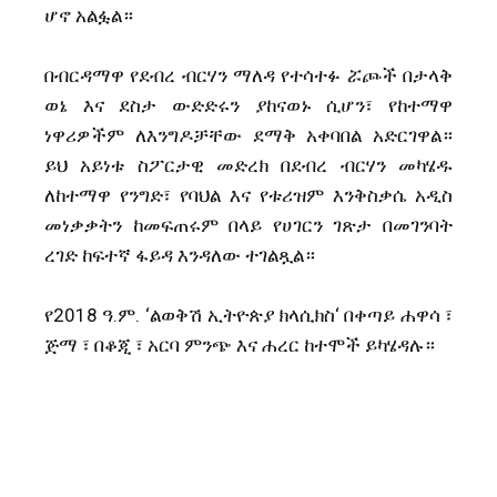
ሆኖ አልፏል።
በብርዳማዋ የደብረ ብርሃን ማለዳ የተሳተፉ ሯጮች በታላቅ
ወኔ እና ደስታ ውድድሩን ያከናወኑ ሲሆን፣ የከተማዋ
ነዋሪዎችም ለእንግዶቻቸው ደማቅ አቀባበል አድርገዋል።
ይህ አይነቱ ስፖርታዊ መድረክ በደብረ ብርሃን መካሄዱ
ለከተማዋ የንግድ፣ የባህል እና የቱሪዝም እንቅስቃሴ አዲስ
መነቃቃትን ከመፍጠሩም በላይ የሀገርን ገጽታ በመገንባት
ረገድ ከፍተኛ ፋይዳ እንዳለው ተገልጿል።
የ2018 ዓ.ም. ‘ልወቅሽ ኢትዮጵያ ክላሲክስ‘ በቀጣይ ሐዋሳ ፣
ጅማ ፣ በቆጂ ፣ አርባ ምንጭ እና ሐረር ከተሞች ይካሄዳሉ።